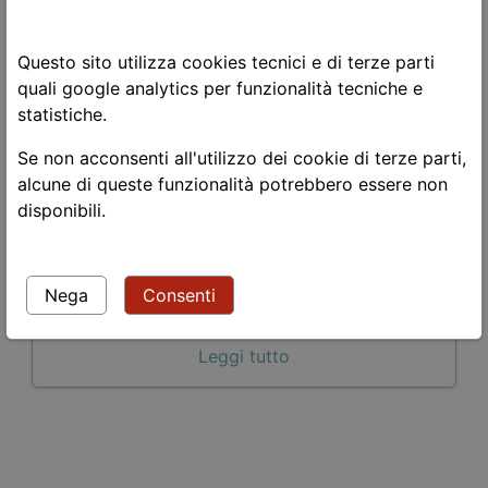
24 maggio 2006
Politica
Questo sito utilizza cookies tecnici e di terze parti
politica |
italia |
nonviolenza |
quali google analytics per funzionalità tecniche e
Leggi tutto
statistiche.
Se non acconsenti all'utilizzo dei cookie di terze parti,
alcune di queste funzionalità potrebbero essere non
La guerra in un click
disponibili.
16 dicembre 2005
Nega
Consenti
Politica
politica |
fotografia |
nonviolenza |
Leggi tutto