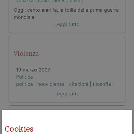
vallarsa |
italia |
nonviolenza |
Oggi, cento anni fa, la follia della prima guerra
mondiale.
Leggi tutto
Violenza
19 marzo 2007
Politica
politica |
nonviolenza |
citazioni |
filosofia |
Leggi tutto
La grande guerra
Cookies