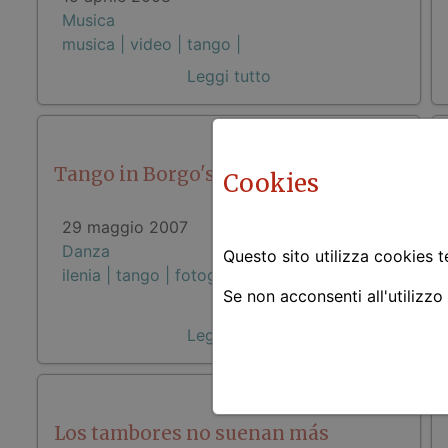
Musica
musica |
video |
tango |
Leggi tutto
Tango in Borgo's Aires
Cookies
29 maggio 2007
Danza
Questo sito utilizza cookies te
ilenia |
tango |
fotografia |
amici |
Se non acconsenti all'utilizzo
Leggi tutto
Los tambores no suenan más