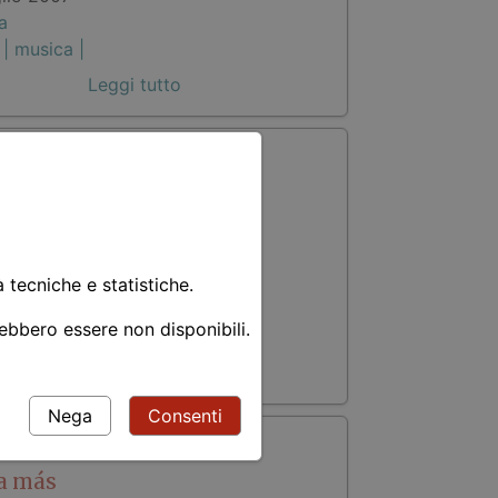
a
 |
musica |
Leggi tutto
rgenze parallele
osto 2006
a
à tecniche e statistiche.
 |
fotografia |
rebbero essere non disponibili.
Leggi tutto
Nega
Consenti
a más