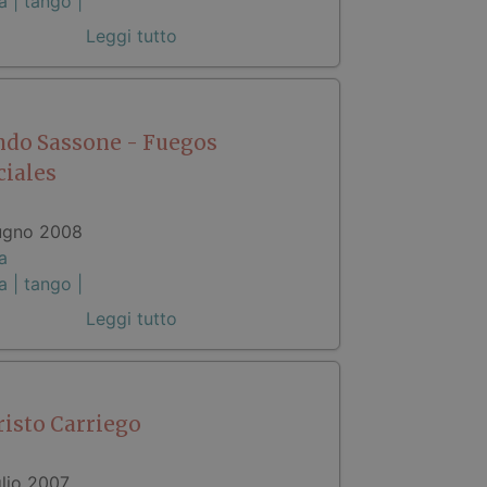
a |
tango |
Leggi tutto
ndo Sassone - Fuegos
ciales
ugno 2008
a
a |
tango |
Leggi tutto
risto Carriego
glio 2007