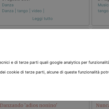
Danza
Music
Danza |
tango |
video |
tango
Leggi tutto
Tango Argentina - Romance de
Conve
Barrio - Tamango
05 ag
Danz
27 aprile 2007
cnici e di terze parti quali google analytics per funzionalit
tango
Danza
 dei cookie di terze parti, alcune di queste funzionalità pot
tango |
Leggi tutto
Danzando 'adios nonino'
Nunc