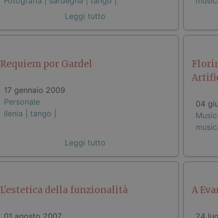
Fotografia |
sardegna |
tango |
music
Leggi tutto
Requiem por Gardel
Flori
Artifi
17 gennaio 2009
Personale
04 gi
ilenia |
tango |
Music
music
Leggi tutto
L'estetica della funzionalità
A Eva
01 agosto 2007
24 lu