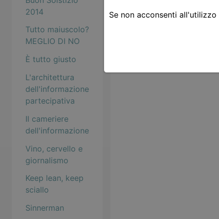
2014
Se non acconsenti all'utilizzo
Tutto maiuscolo?
MEGLIO DI NO
È tutto giusto
L'architettura
dell'informazione
partecipativa
Il cameriere
dell'informazione
Vino, cervello e
giornalismo
Keep lean, keep
sciallo
Sinnerman