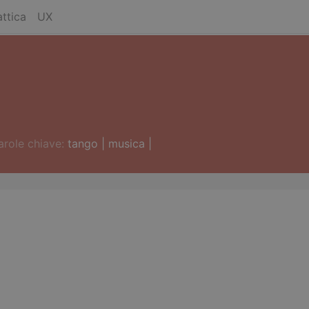
ttica
UX
arole chiave:
tango
|
musica
|