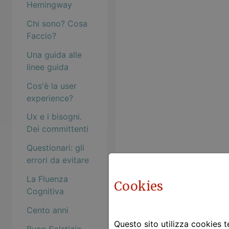
Hemingway
Chi sono? Cosa
Faccio?
Una guida alle
linee guida
Cos'è la user
experience?
Ux e i bisogni.
Dei committenti
Questionari: gli
errori da evitare
La Fluenza
Cookies
Cognitiva
Cento anni
Questo sito utilizza cookies te
Buon Solstizio