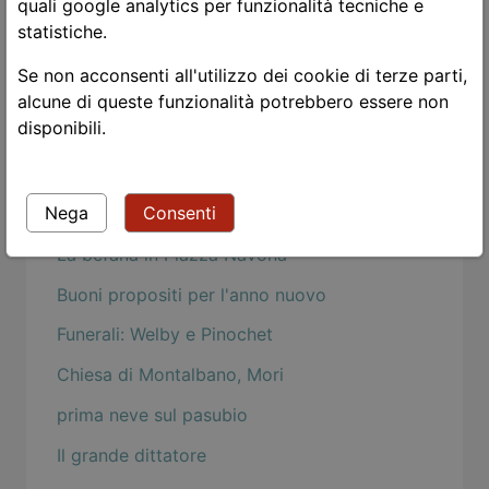
quali google analytics per funzionalità tecniche e
Violenza
statistiche.
eclissi di luna
Se non acconsenti all'utilizzo dei cookie di terze parti,
Tao Te Ching - l'immobilità
alcune di queste funzionalità potrebbero essere non
disponibili.
Il mondo in un granello di sabbia
Wabi sabi
Nega
Consenti
La luna carezza la Sisilla
La befana in Piazza Navona
Buoni propositi per l'anno nuovo
Funerali: Welby e Pinochet
Chiesa di Montalbano, Mori
prima neve sul pasubio
Il grande dittatore