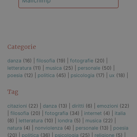
Mailchimp
Categorie
danza
(16) |
filosofia
(19) |
fotografie
(20) |
letteratura
(11) |
musica
(25) |
personale
(50) |
poesia
(12) |
politica
(45) |
psicologia
(17) |
ux
(18) |
Tag
citazioni
(22) |
danza
(13) |
diritti
(6) |
emozioni
(22)
|
filosofia
(20) |
fotografia
(34) |
internet
(4) |
italia
(8) |
letteratura
(10) |
londra
(5) |
musica
(22) |
natura
(4) |
nonviolenza
(4) |
personale
(13) |
poesia
(20) |
politica
(36) |
psicologia
(25) |
religione
(5) |