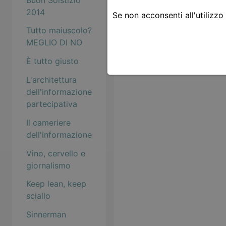
2014
Se non acconsenti all'utilizzo
Tutto maiuscolo?
MEGLIO DI NO
È tutto giusto
L'architettura
dell'informazione
partecipativa
Il cameriere
dell'informazione
Vino, cervello e
giornalismo
Keep lean, keep
sciallo
Sinnerman