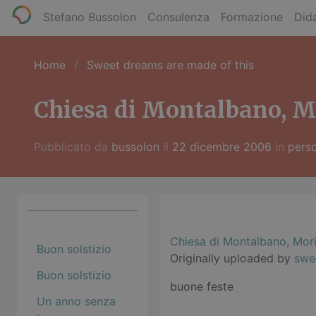
Stefano Bussolon
Consulenza
Formazione
Dida
Home
Sweet dreams are made of this
Chiesa di Montalbano, M
Pubblicato da
bussolon
il
22 dicembre 2006
in
pers
Chiesa di Montalbano, Mor
Buon solstizio
Originally uploaded by
swe
Buon solstizio
buone feste
Un anno senza