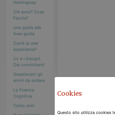
Hemingway
Chi sono? Cosa
Faccio?
Una guida alle
linee guida
Cos'è la user
experience?
Ux e i bisogni.
Dei committenti
Questionari: gli
errori da evitare
La Fluenza
Cookies
Cognitiva
Cento anni
Questo sito utilizza cookies te
Buon Solstizio