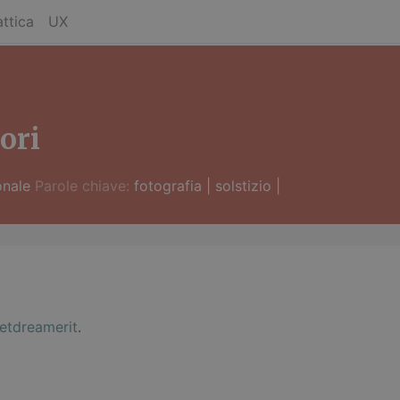
ttica
UX
ori
onale
Parole chiave:
fotografia
|
solstizio
|
i
etdreamerit
.