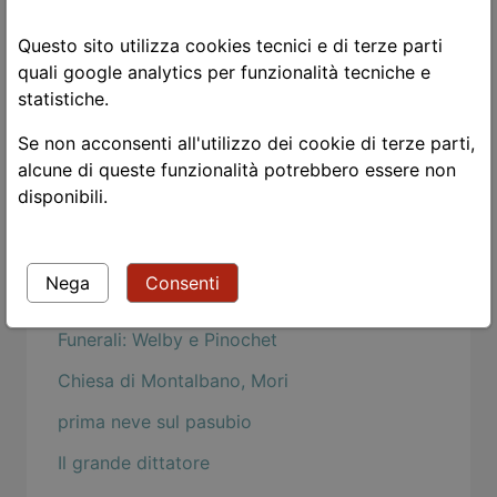
Violenza
Questo sito utilizza cookies tecnici e di terze parti
eclissi di luna
quali google analytics per funzionalità tecniche e
Tao Te Ching - l'immobilità
statistiche.
Il mondo in un granello di sabbia
Se non acconsenti all'utilizzo dei cookie di terze parti,
alcune di queste funzionalità potrebbero essere non
Wabi sabi
disponibili.
La luna carezza la Sisilla
La befana in Piazza Navona
Nega
Consenti
Buoni propositi per l'anno nuovo
Funerali: Welby e Pinochet
Chiesa di Montalbano, Mori
prima neve sul pasubio
Il grande dittatore