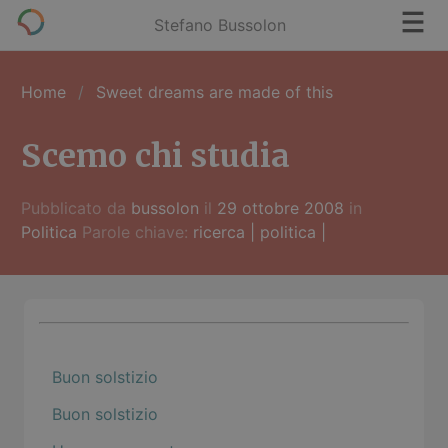
Stefano Bussolon
Home
Sweet dreams are made of this
Scemo chi studia
Pubblicato da
bussolon
il
29 ottobre 2008
in
Politica
Parole chiave:
ricerca
|
politica
|
Buon solstizio
Buon solstizio