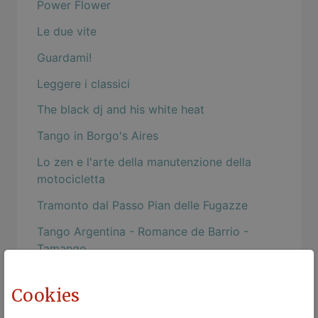
Power Flower
Le due vite
Guardami!
Leggere i classici
The black dj and his white heat
Tango in Borgo's Aires
Lo zen e l'arte della manutenzione della
motocicletta
Tramonto dal Passo Pian delle Fugazze
Tango Argentina - Romance de Barrio -
Tamango
L'arena di Verona
Cookies
Tullio e Niji on the rock