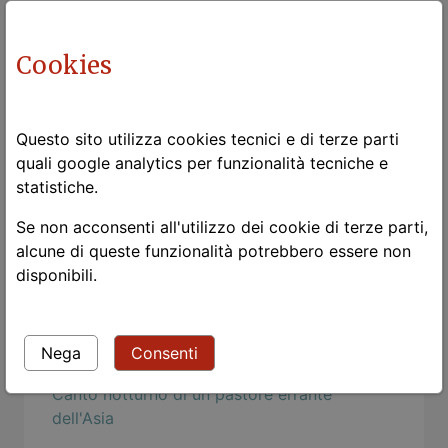
Gli occhi delle donne
Cookies
Rosch e la psicologia buddhista
Togliere la maschera
Mind Hacks: Osama Bin Language Acquistion
Questo sito utilizza cookies tecnici e di terze parti
quali google analytics per funzionalità tecniche e
Strangers
statistiche.
Le chat
Se non acconsenti all'utilizzo dei cookie di terze parti,
Nietzsche: dei dispregiatori del corpo
alcune di queste funzionalità potrebbero essere non
disponibili.
milonga a Ronzo Chienis
L'estetica della funzionalità
Nega
Consenti
Chi va piano ...
Canto notturno di un pastore errante
dell'Asia