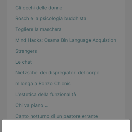
Gli occhi delle donne
Rosch e la psicologia buddhista
Togliere la maschera
Mind Hacks: Osama Bin Language Acquistion
Strangers
Le chat
Nietzsche: dei dispregiatori del corpo
milonga a Ronzo Chienis
L'estetica della funzionalità
Chi va piano ...
Canto notturno di un pastore errante
dell'Asia