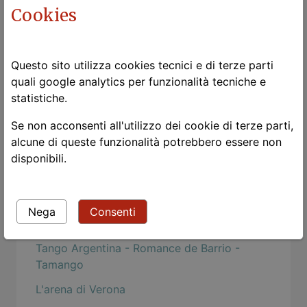
A Evaristo Carriego
Cookies
Power Flower
Le due vite
Questo sito utilizza cookies tecnici e di terze parti
Guardami!
quali google analytics per funzionalità tecniche e
statistiche.
Leggere i classici
Se non acconsenti all'utilizzo dei cookie di terze parti,
The black dj and his white heat
alcune di queste funzionalità potrebbero essere non
Tango in Borgo's Aires
disponibili.
Lo zen e l'arte della manutenzione della
motocicletta
Nega
Consenti
Tramonto dal Passo Pian delle Fugazze
Tango Argentina - Romance de Barrio -
Tamango
L'arena di Verona