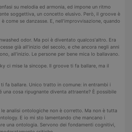
 enfasi su melodia ed armonia, ed impone un ritmo
te soggettiva, un concetto elusivo. Però, il groove è
 è come se danzasse. E, nell'improvvisazione, quando
unwashed odor. Ma poi è diventato qualcos'altro. Era
cesse già all'inizio del secolo, e che ancora negli anni
no, all'inizio. Le persone per bene mica lo ballavano.
 ci mise la sincope. Il groove ti fa ballare, ma il
 fa ballare. Unico tratto in comune: in entrambi i
 una cosa ripugnante diventa attraente? È possibile
 le analisi ontologiche non è corretto. Ma non è tutta
Ontology. E io mi sto lamentando che mancano i
are una ontologia. Servono dei fondamenti cognitivi,
 moderatamente critiche.