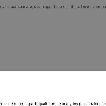
evi saper suonare, devi saper tenere il ritmo. Devi saper bal
cnici e di terze parti quali google analytics per funzionalit