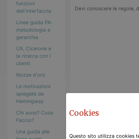
funzioni
Devi conoscere le regole, d
dell'interfaccia
Linee guida PA:
metodologia e
gerarchia
UX, Cicerone e
la ricerca con i
clienti
Nozze d'oro
Le motivazioni
spiegate da
Hemingway
Cookies
Chi sono? Cosa
Faccio?
Una guida alle
Questo sito utilizza cookies te
linee guida