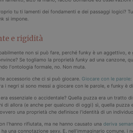
oprio tu ti lamenti dei fondamenti e dei passaggi logici? 
nk si impone.
te e rigidità
abilmente non si può fare, perché funky è un aggettivo, e g
convince? Se togliamo la proprietà
funky
ad una canzone, que
ndo l'ontologia formale, no. Non muta.
te accessorio che ci si può giocare.
Giocare con le parole
:
ora i negri si sono messi a giocare con le parole, e funky è 
 era essenziale o accidentale? Quella puzza era un tratto di
i di allora (e anche per qualcuno di oggi) sì, quella puzza 
 ovvero una proprietà che definisce l'identità di un individu
Non l'hanno rifiutata, ma ne hanno causato una
deriva seman
ha una connotazione sexy. E, nell'immaginario comune, i ne