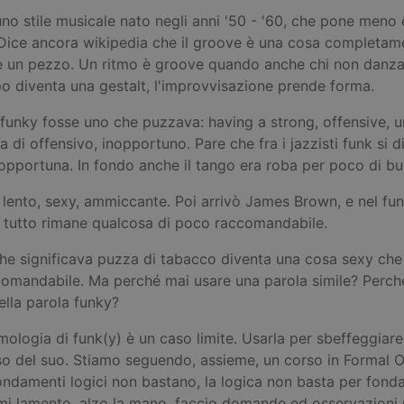
uno stile musicale nato negli anni '50 - '60, che pone meno
ice ancora wikipedia che il groove è una cosa completamen
re un pezzo. Un ritmo è groove quando anche chi non danza
ppo diventa una gestalt, l'improvvisazione prende forma.
o funky fosse uno che puzzava: having a strong, offensive, 
 di offensivo, inopportuno. Pare che fra i jazzisti funk si di
pportuna. In fondo anche il tango era roba per poco di buo
 lento, sexy, ammiccante. Poi arrivò James Brown, e nel funky
il tutto rimane qualcosa di poco raccomandabile.
 significava puzza di tabacco diventa una cosa sexy che ti
comandabile. Ma perché mai usare una parola simile? Perché
ella parola funky?
imologia di funk(y) è un caso limite. Usarla per sbeffeggiare
so del suo. Stiamo seguendo, assieme, un corso in Formal 
fondamenti logici non bastano, la logica non basta per fond
mi lamento, alzo la mano, faccio domande ed osservazioni