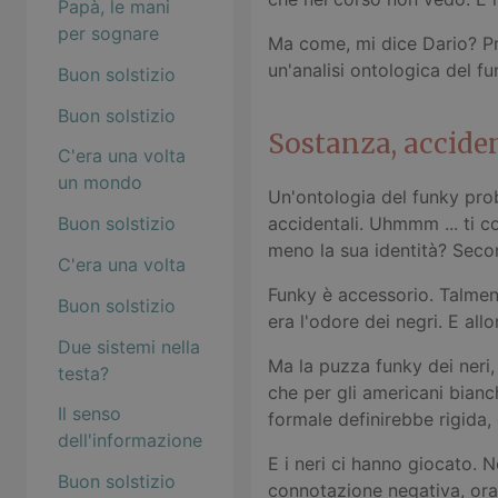
Papà, le mani
per sognare
Ma come, mi dice Dario? Pr
un'analisi ontologica del fu
Buon solstizio
Buon solstizio
Sostanza, acciden
C'era una volta
un mondo
Un'ontologia del funky prob
Buon solstizio
accidentali. Uhmmm ... ti 
meno la sua identità? Seco
C'era una volta
Funky è accessorio. Talmen
Buon solstizio
era l'odore dei negri. E all
Due sistemi nella
Ma la puzza funky dei neri,
testa?
che per gli americani bianch
Il senso
formale definirebbe rigida,
dell'informazione
E i neri ci hanno giocato. 
Buon solstizio
connotazione negativa, ora 