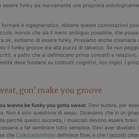
 essere funky sia nuovamente una proprietà ontologicamente
gia formale è ingegneristico, ebbene queste connotazioni p
ccolo mondo che sia il meno ambiguo possibile, che possa e
lora ok, evitiamo di essere funky. Possiamo anche chiamarla 
anto il funky groove sta alla puzza di tabacco. Se non peggio
ritti, a patto che si definiscano prima concetti e relazioni,
dentità deve fondarsi su costrutti cognitivi, non logici. I prin
weat, gon' make you groove
you wanna be funky you gotta sweat
. Devi sudare, per ess
to. Non è solo questione di sesso. Dicevamo che in un grupp
 Ma perché questo succeda, i musicisti devono essere bravi
cessaria a far sembrare tutto semplice. Devi aver studiato 
osa che
Csikszentmihalyi
definisce flow, e che i jazzisti ch