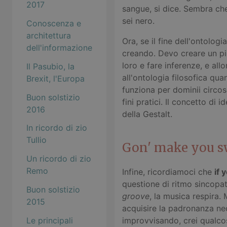
2017
sangue, si dice. Sembra che
sei nero.
Conoscenza e
architettura
Ora, se il fine dell'ontolo
dell'informazione
creando. Devo creare un pi
loro e fare inferenze, e al
Il Pasubio, la
all'ontologia filosofica qu
Brexit, l'Europa
funziona per dominii circosc
Buon solstizio
fini pratici. Il concetto di i
2016
della Gestalt.
In ricordo di zio
Tullio
Gon' make you s
Un ricordo di zio
Remo
Infine, ricordiamoci che
if 
questione di ritmo sincopa
Buon solstizio
groove
, la musica respira.
2015
acquisire la padronanza ne
Le principali
improvvisando, crei qualc