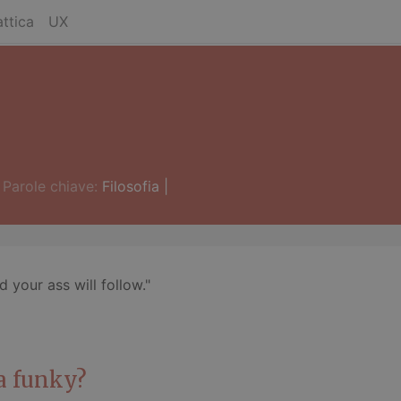
ttica
UX
Parole chiave:
Filosofia
|
 your ass will follow."
a funky?