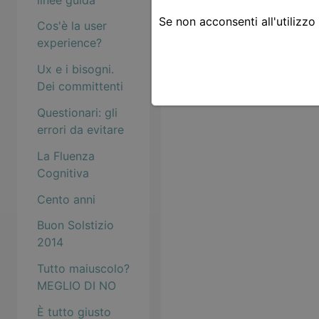
Se non acconsenti all'utilizzo
Cos'è la user
experience?
Ux e i bisogni.
Dei committenti
Questionari: gli
errori da evitare
La Fluenza
Cognitiva
Cento anni
Buon Solstizio
2014
Tutto maiuscolo?
MEGLIO DI NO
È tutto giusto