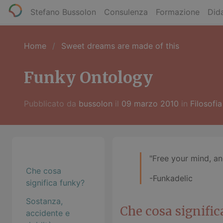
Stefano Bussolon
Consulenza
Formazione
Dida
Home
Sweet dreams are made of this
Funky Ontology
Pubblicato da
bussolon
il
09 marzo 2010
in
Filosofia
"Free your mind, and
Che cosa
-Funkadelic
significa funky?
Sostanza,
Che cosa signific
accidente e