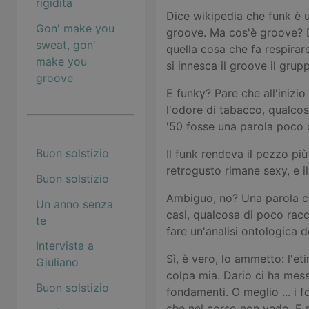
rigidità
Dice wikipedia che funk è 
Gon' make you
groove. Ma cos'è groove? D
sweat, gon'
quella cosa che fa respira
make you
si innesca il groove il gru
groove
E funky? Pare che all'inizi
l'odore di tabacco, qualcosa
'50 fosse una parola poco o
Buon solstizio
Il funk rendeva il pezzo più
retrogusto rimane sexy, e 
Buon solstizio
Ambiguo, no? Una parola che
Un anno senza
casi, qualcosa di poco rac
te
fare un'analisi ontologica d
Intervista a
Sì, è vero, lo ammetto: l'et
Giuliano
colpa mia. Dario ci ha mes
Buon solstizio
fondamenti. O meglio ... i 
che nel corso non vedo. E 