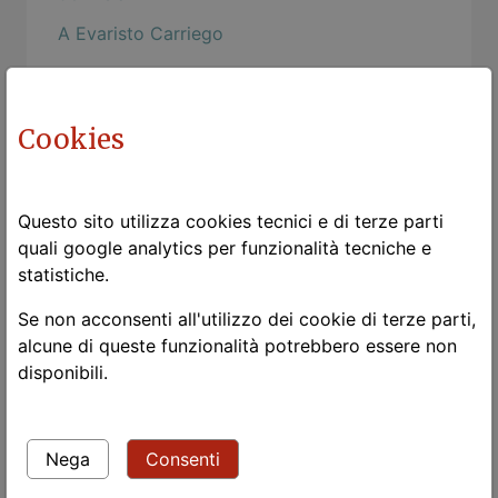
A Evaristo Carriego
Power Flower
Le due vite
Cookies
Guardami!
Leggere i classici
Questo sito utilizza cookies tecnici e di terze parti
The black dj and his white heat
quali google analytics per funzionalità tecniche e
statistiche.
Tango in Borgo's Aires
Se non acconsenti all'utilizzo dei cookie di terze parti,
Lo zen e l'arte della manutenzione della
alcune di queste funzionalità potrebbero essere non
motocicletta
disponibili.
Tramonto dal Passo Pian delle Fugazze
Tango Argentina - Romance de Barrio -
Tamango
Nega
Consenti
L'arena di Verona