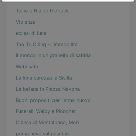
Tullio e Niji on the rock
Violenza
eclissi di luna
Tao Te Ching - l'immobilità
Il mondo in un granello di sabbia
Wabi sabi
La luna carezza la Sisilla
La befana in Piazza Navona
Buoni propositi per l'anno nuovo
Funerali: Welby e Pinochet
Chiesa di Montalbano, Mori
prima neve sul pasubio