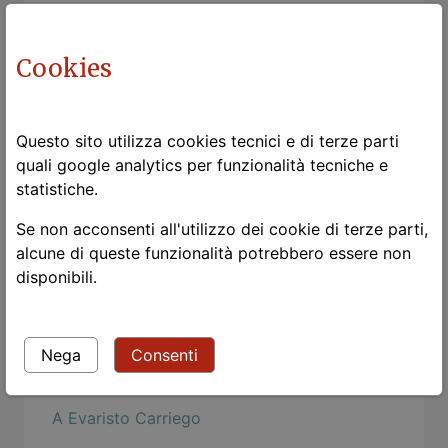
Rosch e la psicologia buddhista
Cookies
Togliere la maschera
Mind Hacks: Osama Bin Language Acquistion
Strangers
Questo sito utilizza cookies tecnici e di terze parti
quali google analytics per funzionalità tecniche e
Le chat
statistiche.
Nietzsche: dei dispregiatori del corpo
Se non acconsenti all'utilizzo dei cookie di terze parti,
milonga a Ronzo Chienis
alcune di queste funzionalità potrebbero essere non
disponibili.
L'estetica della funzionalità
Chi va piano ...
Nega
Consenti
Canto notturno di un pastore errante
dell'Asia
A Evaristo Carriego