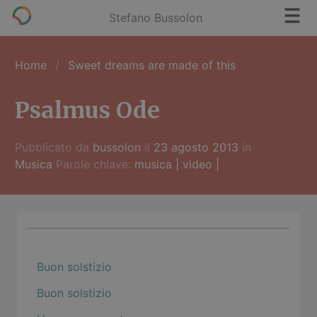
Stefano Bussolon
Home
Sweet dreams are made of this
Psalmus Ode
Pubblicato da
bussolon
il
23 agosto 2013
in
Musica
Parole chiave:
musica
|
video
|
Buon solstizio
Buon solstizio