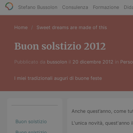
Stefano Bussolon
Consulenza
Formazione
Dida
Home
Sweet dreams are made of this
Buon solstizio 2012
Pubblicato da
bussolon
il
20 dicembre 2012
in
Perso
I miei tradizionali auguri di buone feste
Anche quest’anno, come tutti 
Buon solstizio
L'unica novità, quest'anno i
Buon solstizio