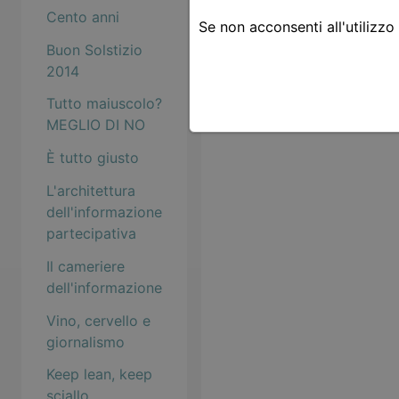
Cento anni
Se non acconsenti all'utilizzo
Buon Solstizio
2014
Tutto maiuscolo?
MEGLIO DI NO
È tutto giusto
L'architettura
dell'informazione
partecipativa
Il cameriere
dell'informazione
Vino, cervello e
giornalismo
Keep lean, keep
sciallo