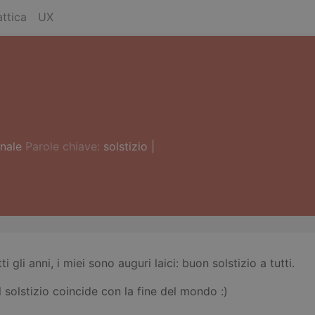
ttica
UX
nale
Parole chiave:
solstizio
|
gli anni, i miei sono auguri laici: buon solstizio a tutti.
l solstizio coincide con la fine del mondo :)