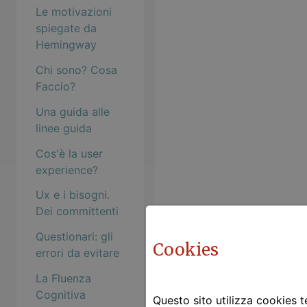
Le motivazioni
spiegate da
Hemingway
Chi sono? Cosa
Faccio?
Una guida alle
linee guida
Cos'è la user
experience?
Ux e i bisogni.
Dei committenti
Questionari: gli
Cookies
errori da evitare
La Fluenza
Cognitiva
Questo sito utilizza cookies te