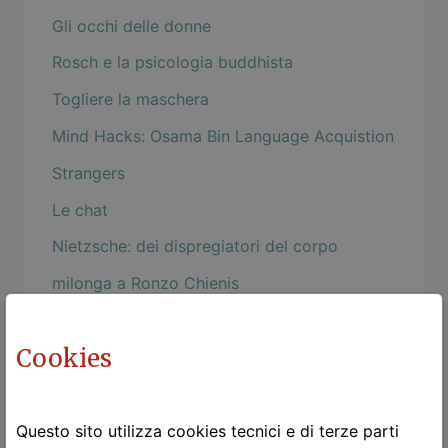
Gli occhi delle donne
Rosch e la psicologia buddhista
Togliere la maschera
Mind Hacks: Osama Bin Language Acquistion
Strangers
Le chat
Nietzsche: dei dispregiatori del corpo
milonga a Ronzo Chienis
L'estetica della funzionalità
Cookies
Chi va piano ...
Canto notturno di un pastore errante
dell'Asia
Questo sito utilizza cookies tecnici e di terze parti