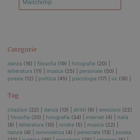
Mailchimp
Categorie
danza
(16) |
filosofia
(19) |
fotografie
(20) |
letteratura
(11) |
musica
(25) |
personale
(50) |
poesia
(12) |
politica
(45) |
psicologia
(17) |
ux
(18) |
Tag
citazioni
(22) |
danza
(13) |
diritti
(6) |
emozioni
(22)
|
filosofia
(20) |
fotografia
(34) |
internet
(4) |
italia
(8) |
letteratura
(10) |
londra
(5) |
musica
(22) |
natura
(4) |
nonviolenza
(4) |
personale
(13) |
poesia
(20) |
politica
(36) |
psicologia
(25) |
religione
(5) |