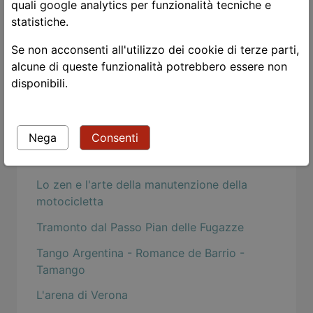
A Evaristo Carriego
quali google analytics per funzionalità tecniche e
statistiche.
Power Flower
Se non acconsenti all'utilizzo dei cookie di terze parti,
Le due vite
alcune di queste funzionalità potrebbero essere non
Guardami!
disponibili.
Leggere i classici
The black dj and his white heat
Nega
Consenti
Tango in Borgo's Aires
Lo zen e l'arte della manutenzione della
motocicletta
Tramonto dal Passo Pian delle Fugazze
Tango Argentina - Romance de Barrio -
Tamango
L'arena di Verona