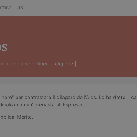
ttica
UX
DS
arole chiave:
politica
|
religione
|
 minore" per contrastare il dilagare dell'Aids. Lo ha detto il
nalizio, in un'intervista all'Espresso.
bblica. Merita.