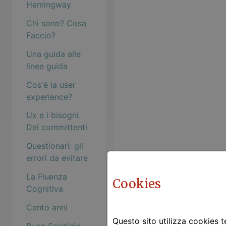
Hemingway
Chi sono? Cosa
Faccio?
Una guida alle
linee guida
Cos'è la user
experience?
Ux e i bisogni.
Dei committenti
Questionari: gli
errori da evitare
La Fluenza
Cookies
Cognitiva
Cento anni
Questo sito utilizza cookies te
Buon Solstizio