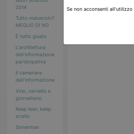
2014
Se non acconsenti all'utilizzo
Tutto maiuscolo?
MEGLIO DI NO
È tutto giusto
L'architettura
dell'informazione
partecipativa
Il cameriere
dell'informazione
Vino, cervello e
giornalismo
Keep lean, keep
sciallo
Sinnerman