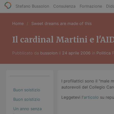
Stefano Bussolon
Consulenza
Formazione
Dida
Home
Sweet dreams are made of this
Il cardinal Martini e l'AI
Pubblicato da
bussolon
il
24 aprile 2006
in
Politica
P
I profilattici sono il "male
autorevoli del Collegio Cardi
Buon solstizio
Leggetevi l'
articolo
su repu
Buon solstizio
Un anno senza