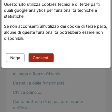
Perhaps, perhaps, perhaps
Questo sito utilizza cookies tecnici e di terze parti
Gli occhi delle donne
quali google analytics per funzionalità tecniche e
statistiche.
Rosch e la psicologia buddhista
Se non acconsenti all'utilizzo dei cookie di terze parti,
Togliere la maschera
alcune di queste funzionalità potrebbero essere non
Mind Hacks: Osama Bin Language Acquistion
disponibili.
Strangers
Le chat
Nega
Consenti
Nietzsche: dei dispregiatori del corpo
milonga a Ronzo Chienis
L'estetica della funzionalità
Chi va piano ...
Canto notturno di un pastore errante
dell'Asia