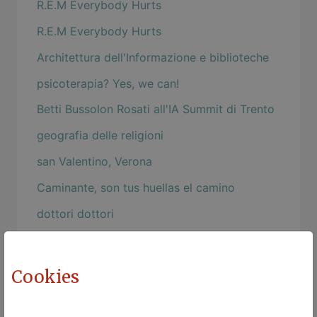
R.E.M Everybody Hurts
R.E.M Everybody Hurts
Architettura dell'Informazione e biblioteche
psicoterapia? Yes, we can!
Betti Bussolon Rosati all'IA Summit di Trento
geografia delle religioni
san Valentino, Verona
Caminante, son tus huellas el camino
dottori dottori
Esame di Dottorato
Ma quando due persone ...
Cookies
L'espressione della felicità