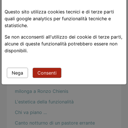
Perhaps, perhaps, perhaps
Questo sito utilizza cookies tecnici e di terze parti
Gli occhi delle donne
quali google analytics per funzionalità tecniche e
statistiche.
Rosch e la psicologia buddhista
Se non acconsenti all'utilizzo dei cookie di terze parti,
Togliere la maschera
alcune di queste funzionalità potrebbero essere non
Mind Hacks: Osama Bin Language Acquistion
disponibili.
Strangers
Le chat
Nega
Consenti
Nietzsche: dei dispregiatori del corpo
milonga a Ronzo Chienis
L'estetica della funzionalità
Chi va piano ...
Canto notturno di un pastore errante