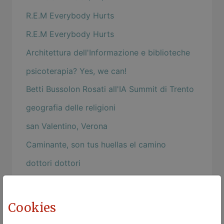
R.E.M Everybody Hurts
R.E.M Everybody Hurts
Architettura dell'Informazione e biblioteche
psicoterapia? Yes, we can!
Betti Bussolon Rosati all'IA Summit di Trento
geografia delle religioni
san Valentino, Verona
Caminante, son tus huellas el camino
dottori dottori
Esame di Dottorato
Ma quando due persone ...
Cookies
L'espressione della felicità