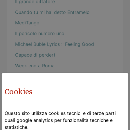
Il grande dittatore
Quando tu mi hai detto Entramelo
MediTango
Il pericolo numero uno
Michael Buble Lyrics :: Feeling Good
Capace di perderti
Week end a Roma
L'albero della Vita
Rinascere
Cookies
Bebe: Malo
Dimmi cosa leggi
Questo sito utilizza cookies tecnici e di terze parti
La poesia e la testa
quali google analytics per funzionalità tecniche e
statistiche.
Convergenze parallele