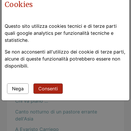
Cookies
Gli occhi delle donne
Rosch e la psicologia buddhista
Togliere la maschera
Questo sito utilizza cookies tecnici e di terze parti
quali google analytics per funzionalità tecniche e
Mind Hacks: Osama Bin Language Acquistion
statistiche.
Strangers
Se non acconsenti all'utilizzo dei cookie di terze parti,
Le chat
alcune di queste funzionalità potrebbero essere non
disponibili.
Nietzsche: dei dispregiatori del corpo
milonga a Ronzo Chienis
Nega
Consenti
L'estetica della funzionalità
Chi va piano ...
Canto notturno di un pastore errante
dell'Asia
A Evaristo Carriego