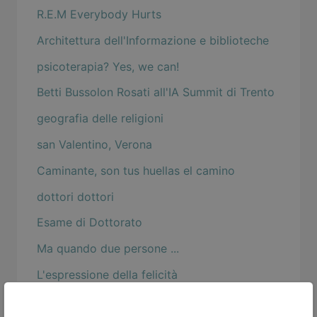
R.E.M Everybody Hurts
Architettura dell'Informazione e biblioteche
psicoterapia? Yes, we can!
Betti Bussolon Rosati all'IA Summit di Trento
geografia delle religioni
san Valentino, Verona
Caminante, son tus huellas el camino
dottori dottori
Esame di Dottorato
Ma quando due persone ...
L'espressione della felicità
Perhaps, perhaps, perhaps