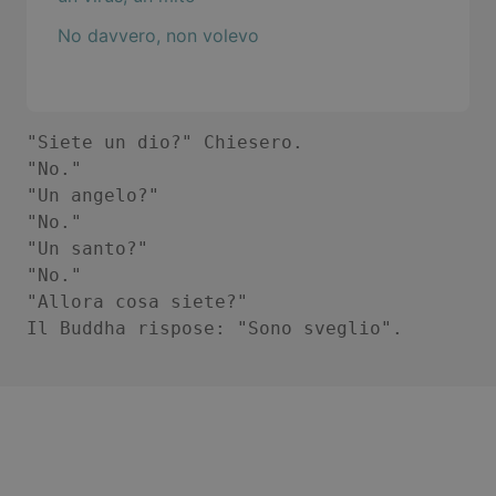
No davvero, non volevo
"Siete un dio?" Chiesero.  

"No."  

"Un angelo?"  

"No."  

"Un santo?"  

"No."  

"Allora cosa siete?"  
