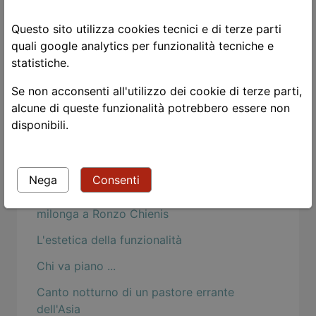
Perhaps, perhaps, perhaps
Questo sito utilizza cookies tecnici e di terze parti
Gli occhi delle donne
quali google analytics per funzionalità tecniche e
Rosch e la psicologia buddhista
statistiche.
Togliere la maschera
Se non acconsenti all'utilizzo dei cookie di terze parti,
alcune di queste funzionalità potrebbero essere non
Mind Hacks: Osama Bin Language Acquistion
disponibili.
Strangers
Le chat
Nega
Consenti
Nietzsche: dei dispregiatori del corpo
milonga a Ronzo Chienis
L'estetica della funzionalità
Chi va piano ...
Canto notturno di un pastore errante
dell'Asia