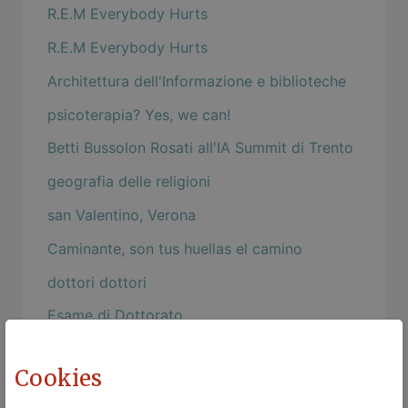
R.E.M Everybody Hurts
R.E.M Everybody Hurts
Architettura dell'Informazione e biblioteche
psicoterapia? Yes, we can!
Betti Bussolon Rosati all'IA Summit di Trento
geografia delle religioni
san Valentino, Verona
Caminante, son tus huellas el camino
dottori dottori
Esame di Dottorato
Ma quando due persone ...
Cookies
L'espressione della felicità