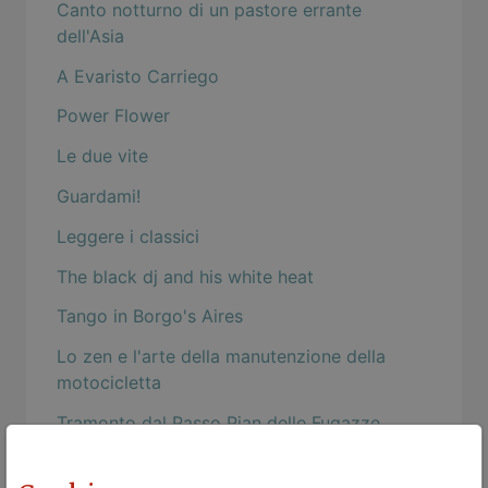
Canto notturno di un pastore errante
dell'Asia
A Evaristo Carriego
Power Flower
Le due vite
Guardami!
Leggere i classici
The black dj and his white heat
Tango in Borgo's Aires
Lo zen e l'arte della manutenzione della
motocicletta
Tramonto dal Passo Pian delle Fugazze
Tango Argentina - Romance de Barrio -