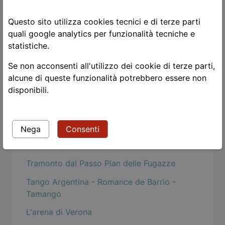
A Evaristo Carriego
Questo sito utilizza cookies tecnici e di terze parti
Power Flower
quali google analytics per funzionalità tecniche e
Le due vite
statistiche.
Guardami!
Se non acconsenti all'utilizzo dei cookie di terze parti,
Leggere i classici
alcune di queste funzionalità potrebbero essere non
disponibili.
The black dj and his white heat
Tango in Borgo's Aires
Nega
Consenti
Lo zen e l'arte della manutenzione della
motocicletta
Tramonto dal Passo Pian delle Fugazze
Tango Argentina - Romance de Barrio -
Tamango
L'arena di Verona