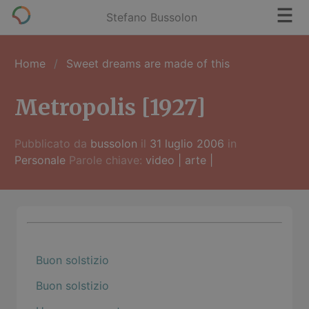
Stefano Bussolon
Home
Sweet dreams are made of this
Metropolis [1927]
Pubblicato da
bussolon
il
31 luglio 2006
in
Personale
Parole chiave:
video
|
arte
|
Buon solstizio
Buon solstizio