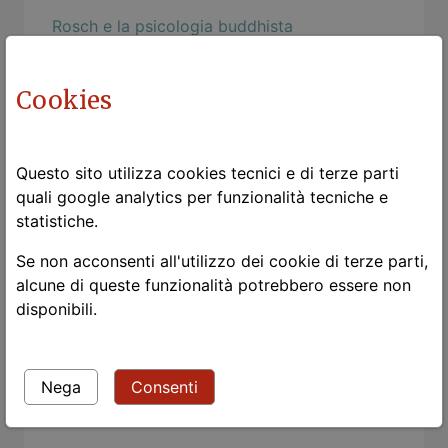
Rosch e la psicologia buddhista
Togliere la maschera
Cookies
Mind Hacks: Osama Bin Language Acquistion
Strangers
Questo sito utilizza cookies tecnici e di terze parti
Le chat
quali google analytics per funzionalità tecniche e
Nietzsche: dei dispregiatori del corpo
statistiche.
milonga a Ronzo Chienis
Se non acconsenti all'utilizzo dei cookie di terze parti,
L'estetica della funzionalità
alcune di queste funzionalità potrebbero essere non
disponibili.
Chi va piano ...
Canto notturno di un pastore errante
dell'Asia
Nega
Consenti
A Evaristo Carriego