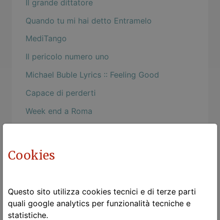
Il grande dittatore
Quando tu mi hai detto Entramelo
MediTango
Il pericolo numero uno
Michael Buble Lyrics :: Feeling Good
Capace di perderti
Week end a Roma
L'albero della Vita
Rinascere
Cookies
Bebe: Malo
Dimmi cosa leggi
Questo sito utilizza cookies tecnici e di terze parti
La poesia e la testa
quali google analytics per funzionalità tecniche e
statistiche.
Convergenze parallele