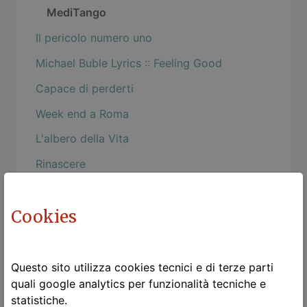
MediTango
Il pericolo numero uno
Michael Buble Lyrics :: Feeling Good
Capace di perderti
Week end a Roma
L'albero della Vita
Rinascere
Bebe: Malo
Cookies
Dimmi cosa leggi
La poesia e la testa
Convergenze parallele
Questo sito utilizza cookies tecnici e di terze parti
quali google analytics per funzionalità tecniche e
Spostare le montagne
statistiche.