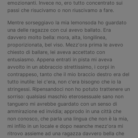
emozionanti. Invece no, ero tutto concentrato sui
passi che risucivamo o non riuscivamo a fare.
Mentre sorseggiavo la mia lemonsoda ho guardato
una delle ragazze con cui avevo ballato. Era
davvero molto bella: mora, alta, longilinea,
proporizionata, bel viso. Mezz'ora prima le avevo
chiesto di ballare, lei aveva accettato con
entusiasmo. Appena entrati in pista mi aveva
avvolto in un abbraccio strettissimo, i corpi in
contrappeso, tanto che il mio braccio destro era del
tutto inutile: lei c'era, non c'era bisogno che io la
stringessi. Ripensandoci non ho potuto trattenere un
sorriso: qualsiasi maschio eterosessuale sano non
tanguero mi avrebbe guardato con un senso di
ammirazione ed invidia; approdo in una città che
non conosco, che parla una lingua che non è la mia,
mi infilo in un locale e dopo neanche mezz'ora mi
ritrovo assieme ad una ragazza davvero bella che