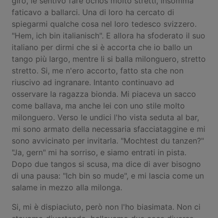
giro, le sentivo fare ochos molto stretti, insomma
faticavo a ballarci. Una di loro ha cercato di
spiegarmi qualche cosa nel loro tedesco svizzero.
"Hem, ich bin italianisch". E allora ha sfoderato il suo
italiano per dirmi che si è accorta che io ballo un
tango più largo, mentre li si balla milonguero, stretto
stretto. Si, me n'ero accorto, fatto sta che non
riuscivo ad ingranare. Intanto continuavo ad
osservare la ragazza bionda. Mi piaceva un sacco
come ballava, ma anche lei con uno stile molto
milonguero. Verso le undici l'ho vista seduta al bar,
mi sono armato della necessaria sfacciataggine e mi
sono avvicinato per invitarla. "Mochtest du tanzen?"
"Ja, gern" mi ha sorriso, e siamo entrati in pista.
Dopo due tangos si scusa, ma dice di aver bisogno
di una pausa: "Ich bin so mude", e mi lascia come un
salame in mezzo alla milonga.
Si, mi è dispiaciuto, però non l'ho biasimata. Non ci