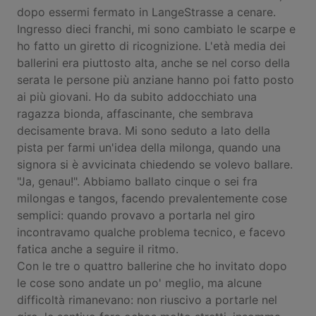
dopo essermi fermato in LangeStrasse a cenare.
Ingresso dieci franchi, mi sono cambiato le scarpe e
ho fatto un giretto di ricognizione. L'età media dei
ballerini era piuttosto alta, anche se nel corso della
serata le persone più anziane hanno poi fatto posto
ai più giovani. Ho da subito addocchiato una
ragazza bionda, affascinante, che sembrava
decisamente brava. Mi sono seduto a lato della
pista per farmi un'idea della milonga, quando una
signora si è avvicinata chiedendo se volevo ballare.
"Ja, genau!". Abbiamo ballato cinque o sei fra
milongas e tangos, facendo prevalentemente cose
semplici: quando provavo a portarla nel giro
incontravamo qualche problema tecnico, e facevo
fatica anche a seguire il ritmo.
Con le tre o quattro ballerine che ho invitato dopo
le cose sono andate un po' meglio, ma alcune
difficoltà rimanevano: non riuscivo a portarle nel