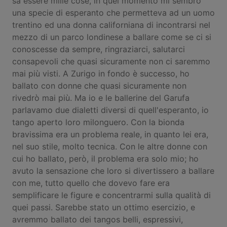
sa essere mille cose, in quel momento mi sembrò
una specie di esperanto che permetteva ad un uomo
trentino ed una donna californiana di incontrarsi nel
mezzo di un parco londinese a ballare come se ci si
conoscesse da sempre, ringraziarci, salutarci
consapevoli che quasi sicuramente non ci saremmo
mai più visti. A Zurigo in fondo è successo, ho
ballato con donne che quasi sicuramente non
rivedrò mai più. Ma io e le ballerine del Garufa
parlavamo due dialetti diversi di quell'esperanto, io
tango aperto loro milonguero. Con la bionda
bravissima era un problema reale, in quanto lei era,
nel suo stile, molto tecnica. Con le altre donne con
cui ho ballato, però, il problema era solo mio; ho
avuto la sensazione che loro si divertissero a ballare
con me, tutto quello che dovevo fare era
semplificare le figure e concentrarmi sulla qualità di
quei passi. Sarebbe stato un ottimo esercizio, e
avremmo ballato dei tangos belli, espressivi,