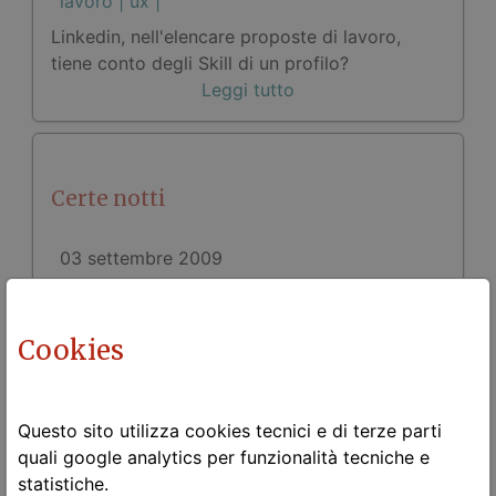
lavoro |
ux |
Linkedin, nell'elencare proposte di lavoro,
tiene conto degli Skill di un profilo?
Leggi tutto
Certe notti
03 settembre 2009
Personale
lavoro |
Cookies
Leggi tutto
Questo sito utilizza cookies tecnici e di terze parti
Good vibrations
quali google analytics per funzionalità tecniche e
statistiche.