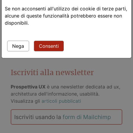
08 agosto 2008
Se non acconsenti all'utilizzo dei cookie di terze parti,
Professionale
alcune di queste funzionalità potrebbero essere non
lavoro |
personale |
disponibili.
Leggi tutto
Nega
Consenti
Iscriviti alla newsletter
Prospettiva UX
è una newsletter dedicata ad ux,
architettura dell'informazione, usabilità.
Visualizza gli
articoli pubblicati
Iscriviti usando la
form di Mailchimp