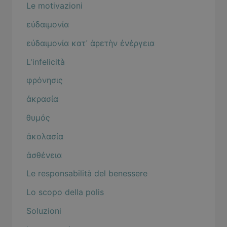
Le motivazioni
εὐδαιμονία
εὐδαιμονία κατ᾽ ἀρετὴν ἐνέργεια
L'infelicità
φρόνησις
ἀκρασία
θυμός
ἀκολασία
ἀσθένεια
Le responsabilità del benessere
Lo scopo della polis
Soluzioni