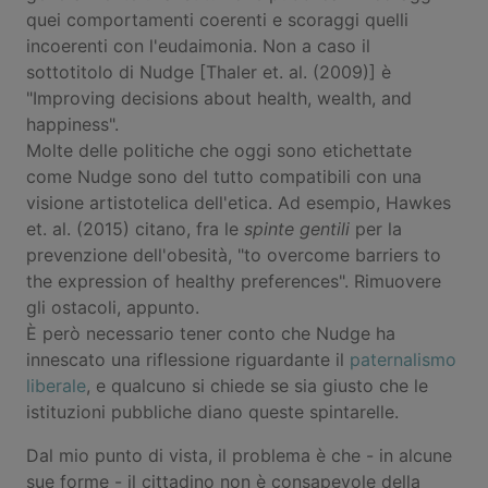
quei comportamenti coerenti e scoraggi quelli
incoerenti con l'eudaimonia. Non a caso il
sottotitolo di Nudge [Thaler et. al. (2009)] è
"Improving decisions about health, wealth, and
happiness".
Molte delle politiche che oggi sono etichettate
come Nudge sono del tutto compatibili con una
visione artistotelica dell'etica. Ad esempio, Hawkes
et. al. (2015) citano, fra le
spinte gentili
per la
prevenzione dell'obesità, "to overcome barriers to
the expression of healthy preferences". Rimuovere
gli ostacoli, appunto.
È però necessario tener conto che Nudge ha
innescato una riflessione riguardante il
paternalismo
liberale
, e qualcuno si chiede se sia giusto che le
istituzioni pubbliche diano queste spintarelle.
Dal mio punto di vista, il problema è che - in alcune
sue forme - il cittadino non è consapevole della