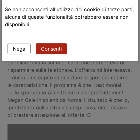
Il termine ἀκολασία (akolasía) deriva da κολάζω
Se non acconsenti all'utilizzo dei cookie di terze parti,
(kolazó) che significa
castigo, punizione
, e viene
alcune di queste funzionalità potrebbero essere non
tradotto con
licenziosità
kolasi/a-contents), ma
disponibili.
etimologicamente significa essere
impunito
.
L'akolasía, secondo Aristotele, è l'incapacità di
resistere ai piaceri del cibo e del sesso. Al WUD ho
Nega
Consenti
raccontato di uno spot di 20 anni fa: omnitel
pubblicizzava la summer card, che permetteva di
risparmiare sulle telefonate. L'offerta mi interessava,
e dunque mi capitò di guardare lo spot per capirne
le caratteristiche. Il problema è che i testimonial
dello spot erano Alain Delon ma soprattuttamente
Megan Gale in splendida forma. Il risultato è che io,
ipnotizzato dall'australiana esplosiva, dimenticavo
di prestare attenzione all'offerta :D